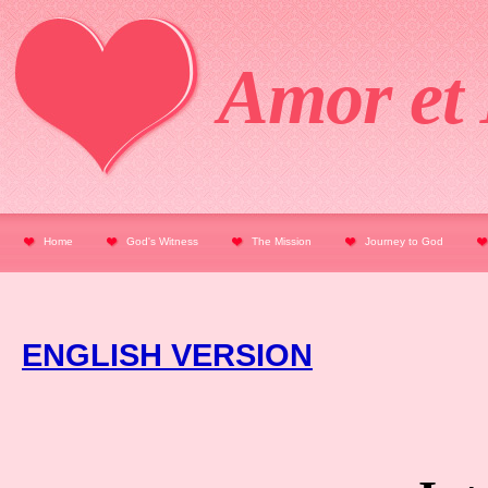
Amor et 
Home
God's Witness
The Mission
Journey to God
ENGLISH VERSION