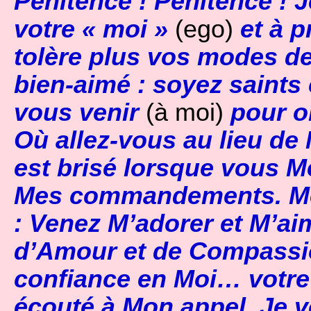
Pénitence ! Pénitence ! 
votre « moi »
(ego)
et à p
tolère plus vos modes d
bien-aimé : soyez saints 
vous venir
(à moi)
pour o
Où allez-vous au lieu d
est brisé lorsque vous M
Mes commandements. Mes
: Venez M’adorer et M’ai
d’Amour et de Compass
confiance en Moi… votre
écouté à Mon appel. Je 