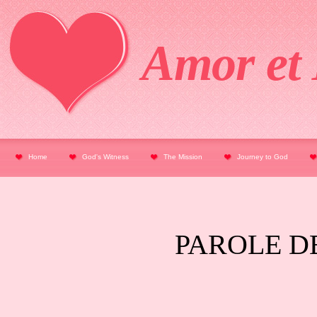
Amor et 
Home
God's Witness
The Mission
Journey to God
PAROLE DE